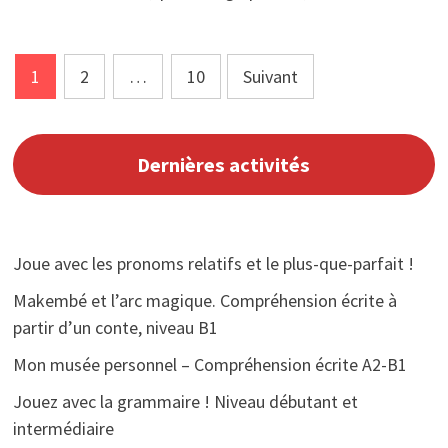
Pagination
1
2
…
10
Suivant
des
publications
Dernières activités
Joue avec les pronoms relatifs et le plus-que-parfait !
Makembé et l’arc magique. Compréhension écrite à
partir d’un conte, niveau B1
Mon musée personnel – Compréhension écrite A2-B1
Jouez avec la grammaire ! Niveau débutant et
intermédiaire