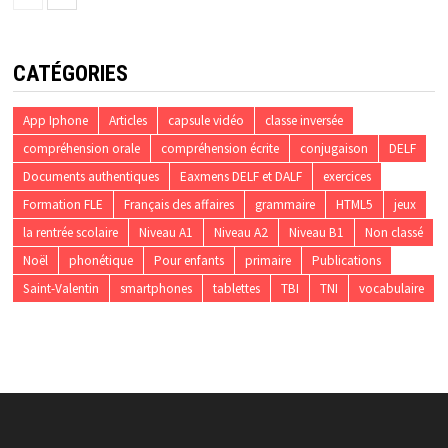
CATÉGORIES
App Iphone
Articles
capsule vidéo
classe inversée
compréhension orale
compréhension écrite
conjugaison
DELF
Documents authentiques
Eaxmens DELF et DALF
exercices
Formation FLE
Français des affaires
grammaire
HTML5
jeux
la rentrée scolaire
Niveau A1
Niveau A2
Niveau B1
Non classé
Noël
phonétique
Pour enfants
primaire
Publications
Saint-Valentin
smartphones
tablettes
TBI
TNI
vocabulaire