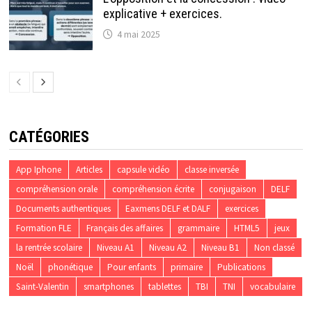
explicative + exercices.
4 mai 2025
CATÉGORIES
App Iphone
Articles
capsule vidéo
classe inversée
compréhension orale
compréhension écrite
conjugaison
DELF
Documents authentiques
Eaxmens DELF et DALF
exercices
Formation FLE
Français des affaires
grammaire
HTML5
jeux
la rentrée scolaire
Niveau A1
Niveau A2
Niveau B1
Non classé
Noël
phonétique
Pour enfants
primaire
Publications
Saint-Valentin
smartphones
tablettes
TBI
TNI
vocabulaire