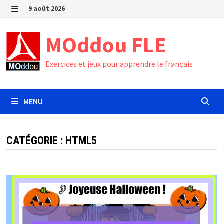
Passer
9 août 2026
au
MENU
contenu
MOddou FLE
Exercices et jeux pour apprendre le français
MENU
CATÉGORIE :
HTML5