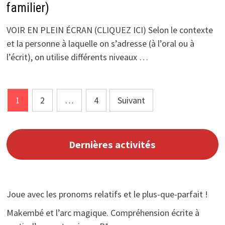
familier)
VOIR EN PLEIN ÉCRAN (CLIQUEZ ICI) Selon le contexte
et la personne à laquelle on s’adresse (à l’oral ou à
l’écrit), on utilise différents niveaux …
Pagination
1
2
…
4
Suivant
des
publications
Dernières activités
Joue avec les pronoms relatifs et le plus-que-parfait !
Makembé et l’arc magique. Compréhension écrite à