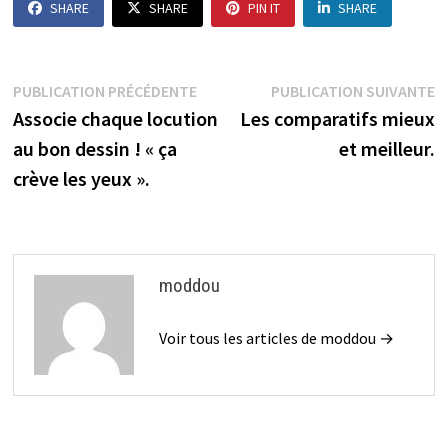
SHARE
SHARE
PIN IT
SHARE
Navigation
Publication
P
PUBLICATION PRÉCÉDENTE
PUBLICATION SUIVANTE
précédente :
s
Associe chaque locution
Les comparatifs mieux
de
au bon dessin ! « ça
et meilleur.
l’article
crève les yeux ».
moddou
Voir tous les articles de moddou →