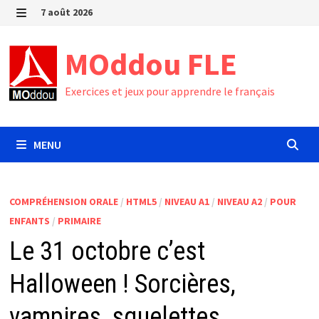
Passer
7 août 2026
au
MENU
contenu
MOddou FLE
Exercices et jeux pour apprendre le français
MENU
COMPRÉHENSION ORALE
/
HTML5
/
NIVEAU A1
/
NIVEAU A2
/
POUR
ENFANTS
/
PRIMAIRE
Le 31 octobre c’est
Halloween ! Sorcières,
vampires, squelettes…