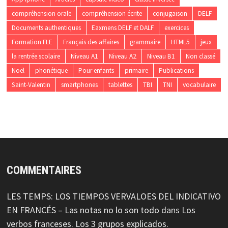
compréhension orale
compréhension écrite
conjugaison
DELF
Documents authentiques
Eaxmens DELF et DALF
exercices
Formation FLE
Français des affaires
grammaire
HTML5
jeux
la rentrée scolaire
Niveau A1
Niveau A2
Niveau B1
Non classé
Noël
phonétique
Pour enfants
primaire
Publications
Saint-Valentin
smartphones
tablettes
TBI
TNI
vocabulaire
COMMENTAIRES
LES TEMPS: LOS TIEMPOS VERVALOES DEL INDICATIVO
EN FRANCÉS – Las notas no lo son todo
dans
Los
verbos franceses. Los 3 grupos explicados.