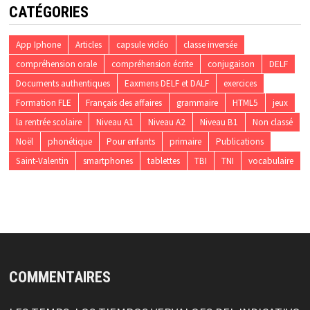
CATÉGORIES
App Iphone
Articles
capsule vidéo
classe inversée
compréhension orale
compréhension écrite
conjugaison
DELF
Documents authentiques
Eaxmens DELF et DALF
exercices
Formation FLE
Français des affaires
grammaire
HTML5
jeux
la rentrée scolaire
Niveau A1
Niveau A2
Niveau B1
Non classé
Noël
phonétique
Pour enfants
primaire
Publications
Saint-Valentin
smartphones
tablettes
TBI
TNI
vocabulaire
COMMENTAIRES