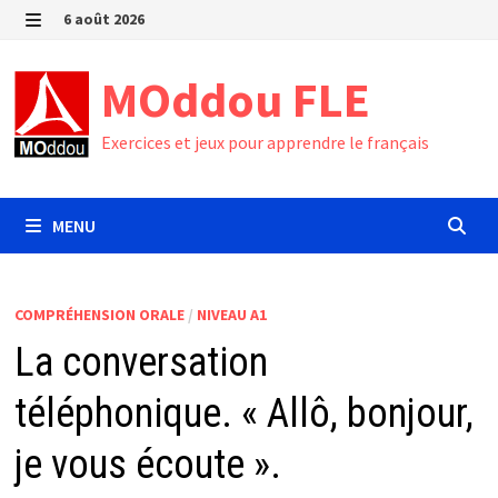
Passer
6 août 2026
au
MENU
contenu
MOddou FLE
Exercices et jeux pour apprendre le français
MENU
COMPRÉHENSION ORALE
/
NIVEAU A1
La conversation
téléphonique. « Allô, bonjour,
je vous écoute ».