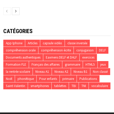
CATÉGORIES
App Iphone
Articles
capsule vidéo
classe inversée
compréhension orale
compréhension écrite
conjugaison
DELF
Documents authentiques
Eaxmens DELF et DALF
exercices
Formation FLE
Français des affaires
grammaire
HTML5
jeux
la rentrée scolaire
Niveau A1
Niveau A2
Niveau B1
Non classé
Noël
phonétique
Pour enfants
primaire
Publications
Saint-Valentin
smartphones
tablettes
TBI
TNI
vocabulaire