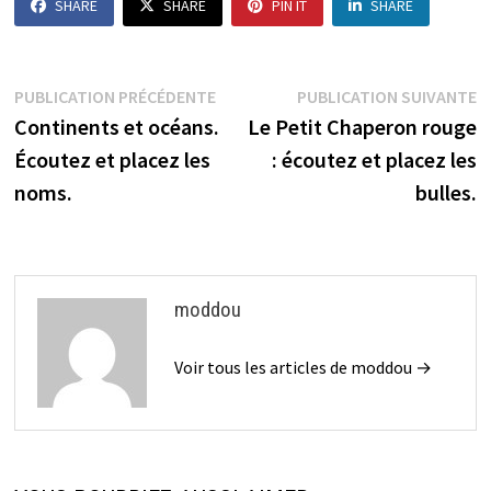
SHARE
SHARE
PIN IT
SHARE
Navigation
Publication
P
PUBLICATION PRÉCÉDENTE
PUBLICATION SUIVANTE
précédente :
s
Continents et océans.
Le Petit Chaperon rouge
de
Écoutez et placez les
: écoutez et placez les
l’article
noms.
bulles.
moddou
Voir tous les articles de moddou →