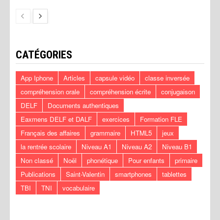
CATÉGORIES
App Iphone
Articles
capsule vidéo
classe inversée
compréhension orale
compréhension écrite
conjugaison
DELF
Documents authentiques
Eaxmens DELF et DALF
exercices
Formation FLE
Français des affaires
grammaire
HTML5
jeux
la rentrée scolaire
Niveau A1
Niveau A2
Niveau B1
Non classé
Noël
phonétique
Pour enfants
primaire
Publications
Saint-Valentin
smartphones
tablettes
TBI
TNI
vocabulaire