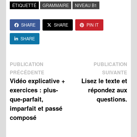
ÉTIQUETTÉ
GRAMMAIRE
NIVEAU B1
SHARE
SHARE
PIN IT
SHARE
Navigation
PUBLICATION
PUBLICATION
Publication
Publ
PRÉCÉDENTE
SUIVANTE
de
précédente :
suiv
Vidéo explicative +
Lisez le texte et
l’article
exercices : plus-
répondez aux
que-parfait,
questions.
imparfait et passé
composé