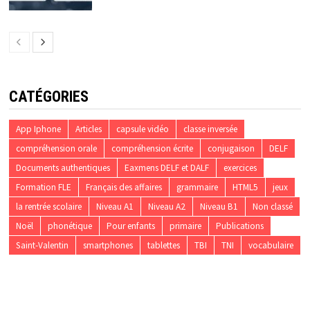
CATÉGORIES
App Iphone
Articles
capsule vidéo
classe inversée
compréhension orale
compréhension écrite
conjugaison
DELF
Documents authentiques
Eaxmens DELF et DALF
exercices
Formation FLE
Français des affaires
grammaire
HTML5
jeux
la rentrée scolaire
Niveau A1
Niveau A2
Niveau B1
Non classé
Noël
phonétique
Pour enfants
primaire
Publications
Saint-Valentin
smartphones
tablettes
TBI
TNI
vocabulaire