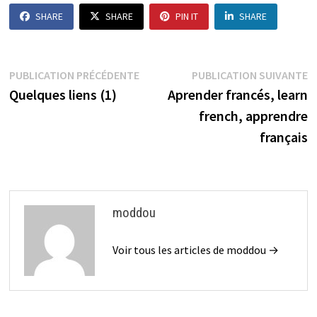
SHARE
SHARE
PIN IT
SHARE
Navigation
Publication
P
PUBLICATION PRÉCÉDENTE
PUBLICATION SUIVANTE
précédente :
s
Quelques liens (1)
Aprender francés, learn
de
french, apprendre
l’article
français
moddou
Voir tous les articles de moddou →