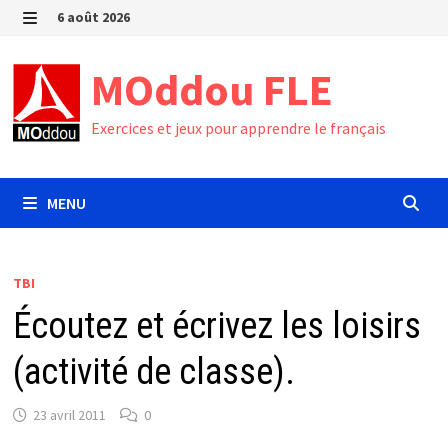
Passer
6 août 2026
au
MENU
contenu
MOddou FLE
Exercices et jeux pour apprendre le français
MENU
TBI
Écoutez et écrivez les loisirs
(activité de classe).
23 avril 2011
0