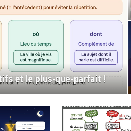
 Compréhension écrite à
1