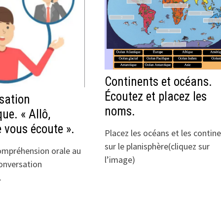
Continents et océans.
Écoutez et placez les
sation
noms.
ue. « Allô,
e vous écoute ».
Placez les océans et les contin
sur le planisphère(cliquez sur
compréhension orale au
l’image)
conversation
.