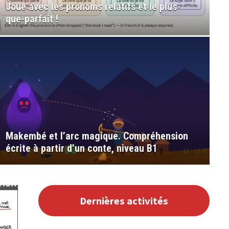
Joue avec les pronoms relatifs et le plus-
que-parfait !
Mon musée personnel – Compré
Makembé et l’arc magique. Compréhension
écrite à partir d’un conte, niveau B1
Dernières activités