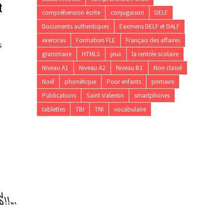
t
compréhension écrite
conjugaison
DELF
Documents authentiques
Eaxmens DELF et DALF
exercices
Formation FLE
Français des affaires
s
grammaire
HTML5
jeux
la rentrée scolaire
Niveau A1
Niveau A2
Niveau B1
Non classé
Noël
phonétique
Pour enfants
primaire
Publications
Saint-Valentin
smartphones
tablettes
TBI
TNI
vocabulaire