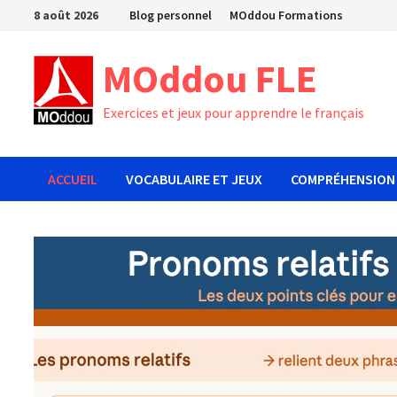
Passer
8 août 2026
Blog personnel
MOddou Formations
au
contenu
MOddou FLE
Exercices et jeux pour apprendre le français
ACCUEIL
VOCABULAIRE ET JEUX
COMPRÉHENSION