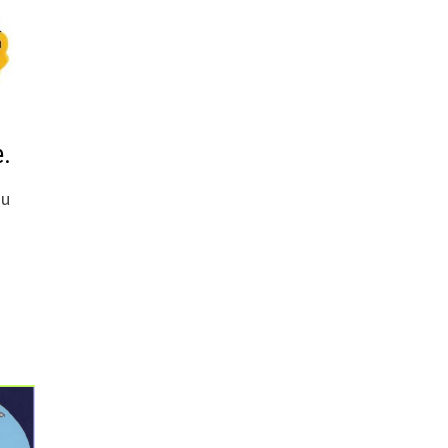
e.
au