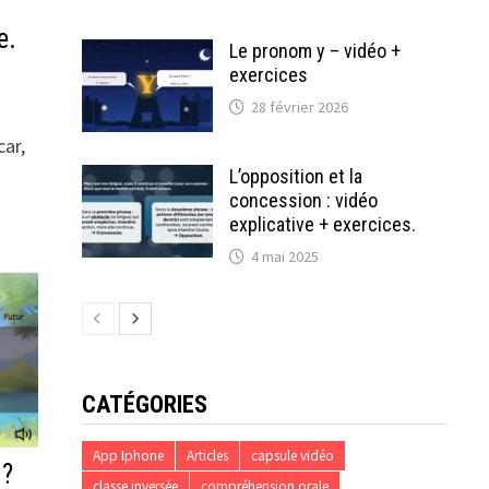
e.
Le pronom y – vidéo +
exercices
28 février 2026
car,
L’opposition et la
concession : vidéo
explicative + exercices.
4 mai 2025
CATÉGORIES
App Iphone
Articles
capsule vidéo
 ?
classe inversée
compréhension orale